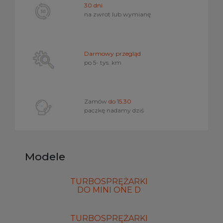
30 dni
na zwrot lub wymianę
Darmowy przegląd
po 5- tys. km
Zamów
do 15.30
paczkę nadamy dziś
Modele
TURBOSPRĘŻARKI
DO MINI ONE D
TURBOSPRĘŻARKI