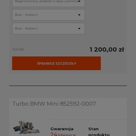
1 200,00 zł
Już od:
SPRAWDŹ SZCZEGÓŁY
Turbo BMW Mini 852592-0007
Gwarancja
Stan
24
produktu
Miesiące