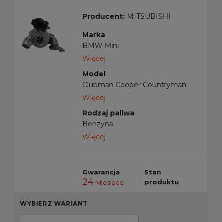
Producent:
MITSUBISHI
Marka
BMW Mini
Więcej
Model
Clubman Cooper Countryman
Series 2 X1 X2
Więcej
Rodzaj paliwa
Benzyna
Więcej
Gwarancja
Stan
24
produktu
Miesiące
WYBIERZ WARIANT