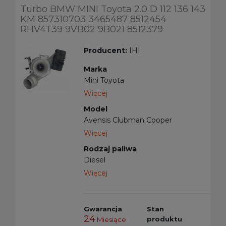
Turbo BMW MINI Toyota 2.0 D 112 136 143
KM 857310703 3465487 8512454
RHV4T39 9VB02 9B021 8512379
Producent:
IHI
Marka
Mini Toyota
Więcej
Model
Avensis Clubman Cooper
Countryman Paceman RAV4
Więcej
Roadster
Rodzaj paliwa
Diesel
Więcej
Gwarancja
Stan
24
produktu
Miesiące