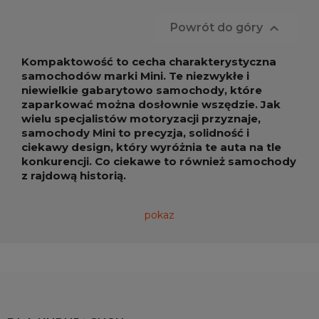

Powrót do góry
Kompaktowość to cecha charakterystyczna
samochodów marki Mini. Te niezwykłe i
niewielkie gabarytowo samochody, które
zaparkować można dosłownie wszędzie. Jak
wielu specjalistów motoryzacji przyznaje,
samochody Mini to precyzja, solidność i
ciekawy design, który wyróżnia te auta na tle
konkurencji. Co ciekawe to również samochody
z rajdową historią.
Mini - niepozorne auta o wielkiej
pokaz
mocy
Samochodów
Mini
nie trzeba nikomu
przedstawiać. Kompaktowe i niezwykle
komfortowe na drodze. To również auta, które
królują na torach rajdowych. I to z sukcesami. Jak
podkreślają przedstawiciele marki -
Mini jest