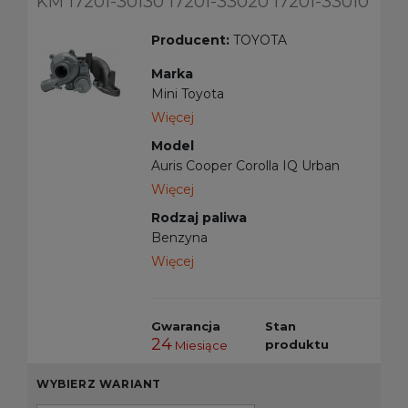
KM 17201-30130 17201-33020 17201-33010
Producent:
TOYOTA
Marka
Mini Toyota
Więcej
Model
Auris Cooper Corolla IQ Urban
Cruiser Verso Yaris
Więcej
Rodzaj paliwa
Benzyna
Więcej
Gwarancja
Stan
24
produktu
Miesiące
WYBIERZ WARIANT