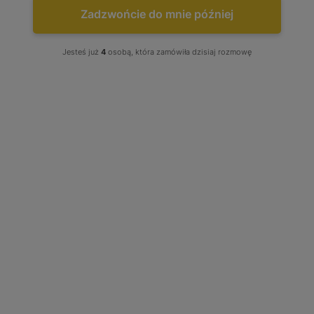
Zadzwońcie do mnie później
Jesteś już
4
osobą, która zamówiła dzisiaj rozmowę
NAJCZĘŚCIEJ KUPOWANE
Turbo Audi A4 A6 Skoda...
Już od:
750,00 zł
TURBOSPRĘŻARKI KIA -
KATALOG PRODUKTÓW