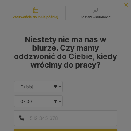
Możliwości kontaktu
INFOLINIA:
+48 883 972 672
Zadzwońcie do mnie później
Zostaw wiadomość
search
MENU
Niestety nie ma nas w
biurze. Czy mamy
oddzwonić do Ciebie, kiedy
MARKA
wrócimy do pracy?
Wybierz lub wpisz
Date and time slection for sch
Wybierz datę
MODEL
Wybierz lub wpisz
Wybierz godzinę
Podaj
Numer
RODZAJ PALIWA
Diesel
(1)