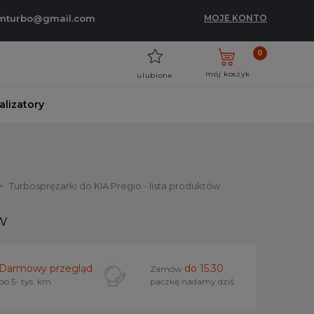
umturbo@gmail.com
MOJE KONTO
0
mój koszyk
ulubione
talizatory
Turbosprężarki do KIA Pregio - lista produktów
w
Darmowy przegląd
do 15.30
Zamów
po 5- tys. km
paczkę nadamy dziś