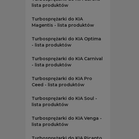
bezawar
lista produktów
się przy
jest bar
turbospr
Turbosprężarki do KIA
dostępn
Magentis - lista produktów
pracy i 
szybkie 
Turbosprężarki do KIA Optima
- lista produktów
Ofert
Turbosprężarki do KIA Carnival
W naszej
- lista produktów
nasze
t
sklepie 
Turbosprężarki do KIA Pro
turbosp
Ceed - lista produktów
Serdecz
Turbosprężarki do KIA Soul -
lista produktów
Turbosprężarki do KIA Venga -
lista produktów
Turbosprężarki do KIA Picanto