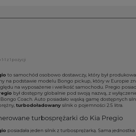
-1 z 1 pozycji
gio
to samochód osobowo dostawczy, który był produkowan
ny na podstawie modelu Bongo pickup, który w Europie zna
ględu na wyposażenie i wielkość samochodu. Pregio posiada
regio
był dostępny globalnie pod swoją nazwą, z wyłączen
a Bongo Coach. Auto posiadało wąską gamę dostępnych siln
rężny,
turbodoładowany
silnik o pojemności 2.5 litra.
erowane turbosprężarki do Kia Pregio
gio
posiadała jeden silnik z turbosprężarką. Sama jednostka