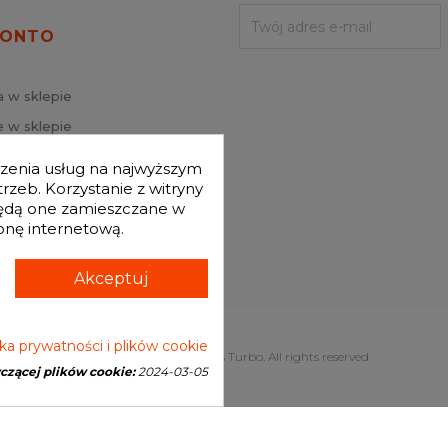
KONTO
a w sklepie
 w sklepie
j hasło
dczenia usług na najwyższym
mówienia
zeb. Korzystanie z witryny
będą one zamieszczane w
onę internetową.
Akceptuj
yka prywatności i plików cookie
Copyright © 2026 Genesis Turbo. All rights reserved
yczącej plików cookie:
2024-03-05