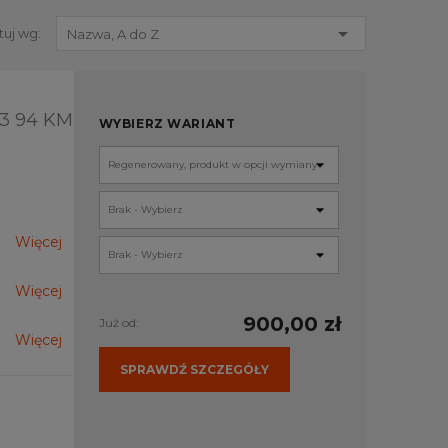

tuj wg:
Nazwa, A do Z
83 94 KM
WYBIERZ WARIANT
Więcej
Więcej
900,00 zł
Już od:
Więcej
SPRAWDŹ SZCZEGÓŁY