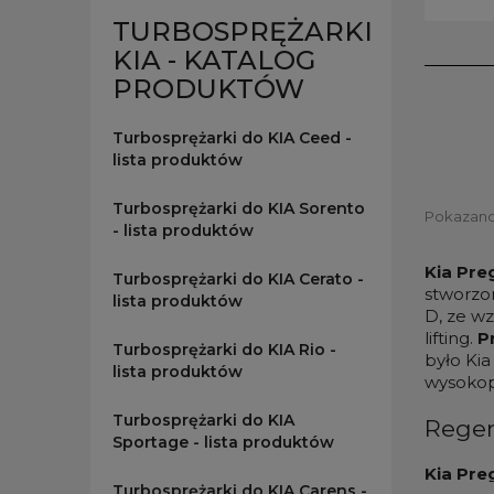
TURBOSPRĘŻARKI
KIA - KATALOG
PRODUKTÓW
Turbosprężarki do KIA Ceed -
lista produktów
Turbosprężarki do KIA Sorento
Pokazano 1
- lista produktów
Kia Pre
Turbosprężarki do KIA Cerato -
stworzo
lista produktów
D, ze wz
lifting.
P
Turbosprężarki do KIA Rio -
było Ki
lista produktów
wysokop
Turbosprężarki do KIA
Regen
Sportage - lista produktów
Kia Pre
Turbosprężarki do KIA Carens -