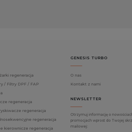
GENESIS TURBO
żarki regeneracja
O nas
ry / Filtry DPF / FAP
Kontakt z nami
ja
NEWSLETTER
cze regeneracja
skiwacze regeneracja
Otrzymuj informację o nowościach
nosekwencyjne regeneracja
promocjach wprost do Twojej skrz
mailowej:
ie kierownicze regeneracja