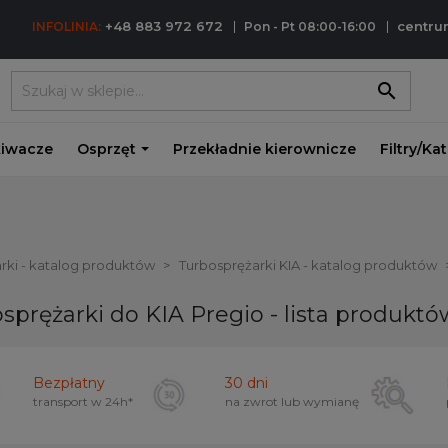
+48 883 972 672
centr
INFOLINIA:
Pon - Pt 08:00-16:00
search
iwacze
Osprzęt
Przekładnie kierownicze
Filtry/Ka
rki - katalog produktów
Turbosprężarki KIA - katalog produktów
sprężarki do KIA Pregio - lista produktó
Bezpłatny
30 dni
transport w
24h*
na zwrot lub wymianę