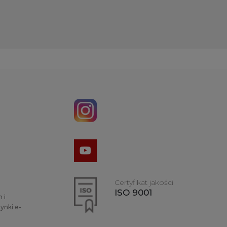
Certyfikat jakości
ISO 9001
 i
ynki e-