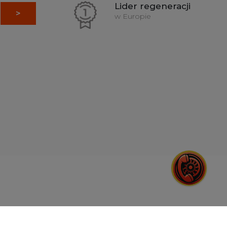
Lider regeneracji
w Europie