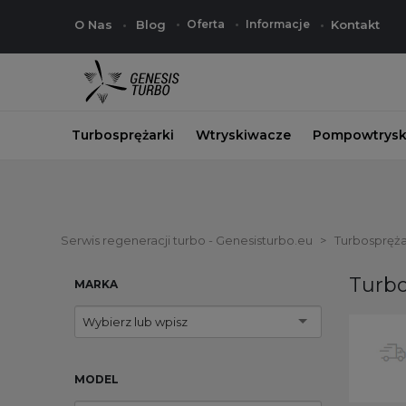
O Nas
Blog
Oferta
Informacje
Kontakt
Turbosprężarki
Wtryskiwacze
Pompowtrysk
Serwis regeneracji turbo - Genesisturbo.eu
Turbospręża
Turbo
MARKA
Wybierz lub wpisz
MODEL