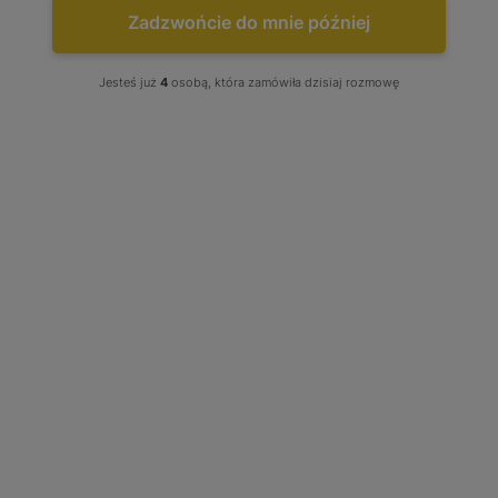
Zadzwońcie do mnie później
Jesteś już
4
osobą, która zamówiła dzisiaj rozmowę
NAJCZĘŚCIEJ KUPOWANE
Turbo Audi A4 A6 Skoda...
Już od:
750,00 zł
TURBOSPRĘŻARKI MAN -
KATALOG PRODUKTÓW