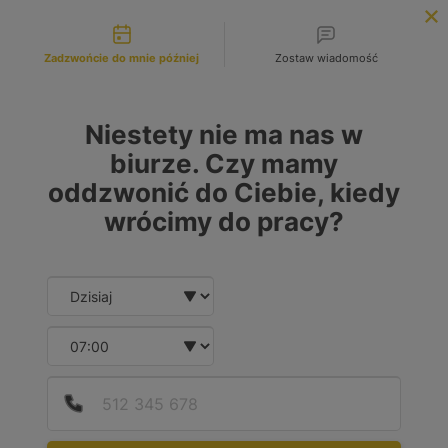
Możliwości kontaktu
INFOLINIA:
+48 883 972 672
Zadzwońcie do mnie później
Zostaw wiadomość
search
MENU
Niestety nie ma nas w
biurze. Czy mamy
oddzwonić do Ciebie, kiedy
MARKA
wrócimy do pracy?
Wybierz lub wpisz
Date and time slection for sch
Wybierz datę
MODEL
Wybierz lub wpisz
Wybierz godzinę
Podaj
Numer
RODZAJ PALIWA
Diesel
(3)