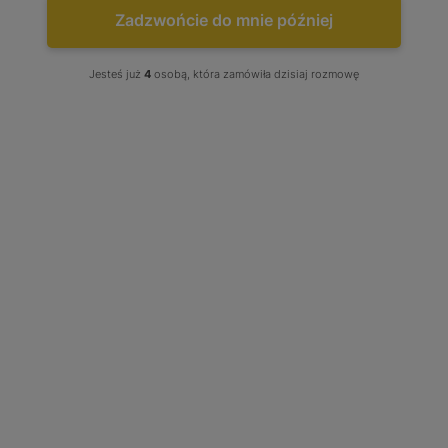
Zadzwońcie do mnie później
Jesteś już
4
osobą, która zamówiła dzisiaj rozmowę
NAJCZĘŚCIEJ KUPOWANE
Turbo Audi A4 A6 Skoda...
Już od:
750,00 zł
TURBOSPRĘŻARKI MAN -
KATALOG PRODUKTÓW