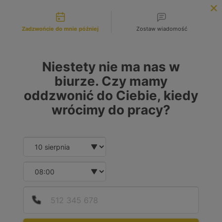
Możliwości kontaktu
INFOLINIA:
+48 883 972 672
Zadzwońcie do mnie później
Zostaw wiadomość
search
MENU
Niestety nie ma nas w
biurze. Czy mamy
oddzwonić do Ciebie, kiedy
MARKA
wrócimy do pracy?
Wybierz lub wpisz
Date and time slection for sch
Wybierz datę
MODEL
Wybierz lub wpisz
Wybierz godzinę
Podaj
Numer
RODZAJ PALIWA
Diesel
(2)