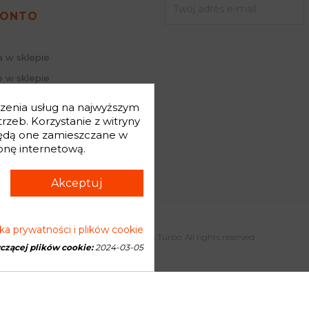
dziesz
turbosprężarkę po regeneracji
do swojego samocho
KONTO
a w sklepie
 w sklepie
j hasło
dczenia usług na najwyższym
mówienia
zeb. Korzystanie z witryny
będą one zamieszczane w
onę internetową.
Akceptuj
yka prywatności i plików cookie
Copyright © 2026 Genesis Turbo. All rights reserved
yczącej plików cookie:
2024-03-05