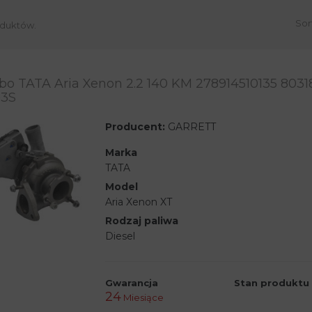
Sor
oduktów.
bo TATA Aria Xenon 2.2 140 KM 278914510135 8031
03S
Producent:
GARRETT
Marka
TATA
Model
Aria Xenon XT
Rodzaj paliwa
Diesel
Gwarancja
Stan produktu
24
Miesiące