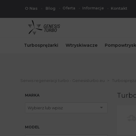
O Nas
Blog
Oferta
Informacje
Kontakt
Turbosprężarki
Wtryskiwacze
Pompowtrysk
Serwis regeneracji turbo - Genesisturbo.eu
Turbospręża
Turbo
MARKA
Wybierz lub wpisz
MODEL