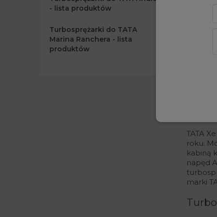
- lista produktów
Turbosprężarki do TATA
Marina Ranchera - lista
produktów
Pokazano 
TATA X
roku.
Mo
kabiną 
napęd A
turbosp
marki
T
Turbo