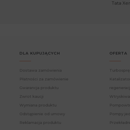
Tata Xe
zarówno 
zakupu i
więcej w
przestrz
jest źl
samochod
jednak 
Twoim T
DLA KUPUJĄCYCH
OFERTA
zapoznan
także po
Dostawa zamówienia
Turbosprę
Regen
Płatności za zamówienie
Katalizato
W naszej
Gwarancja produktu
regenerac
widoczn
Zwrot kaucji
Wtryskiwa
regener
fabrycz
Wymiana produktu
Pompowtry
weryfiku
Odstąpienie od umowy
Pompy jed
czym tra
dostępne
Reklamacja produktu
Przekładn
gwarancj