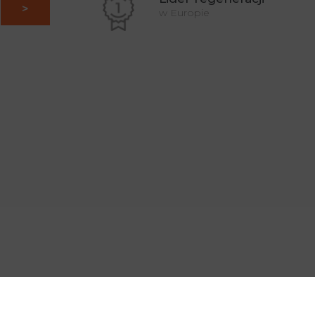
du!
w Europie