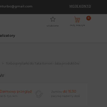
umturbo@gmail.com
MOJE KONTO
0
mój koszyk
ulubione
talizatory
Turbosprężarki do Tata Xenon - lista produktów
ów
Darmowy przegląd
do 15.30
Zamów
po 5- tys. km
paczkę nadamy dziś