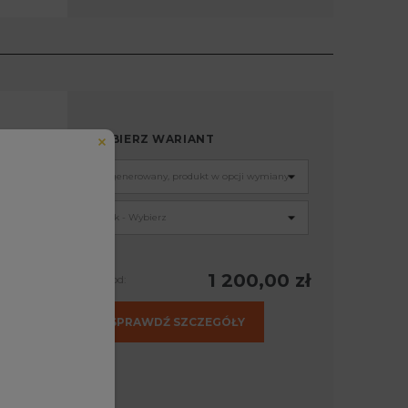
104
WYBIERZ WARIANT
Więcej
1 200,00 zł
Już od:
Więcej
SPRAWDŹ SZCZEGÓŁY
Więcej
eduled call