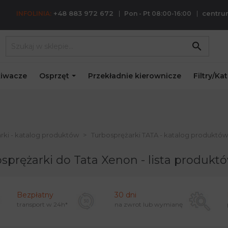
+48 883 972 672
centr
INFOLINIA:
Pon - Pt 08:00-16:00
search
iwacze
Osprzęt
Przekładnie kierownicze
Filtry/Ka
rki - katalog produktów
Turbosprężarki TATA - katalog produktów
sprężarki do Tata Xenon - lista produkt
Bezpłatny
30 dni
transport w
24h*
na zwrot lub wymianę