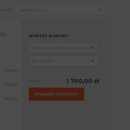

tuj wg:
Nazwa, A do Z
88-
WYBIERZ WARIANT
Więcej
1 700,00 zł
Już od:
Więcej
SPRAWDŹ SZCZEGÓŁY
Więcej