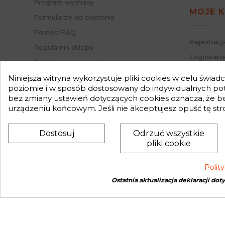
Program wymiany
nas znaj
MOJE 
Formularze do pobrania
Pomoc/FAQ
Rejestracj
Regulamin sklepu
Logowanie
Polityka prywatności
Przypomni
Mapa strony
Niniejsza witryna wykorzystuje pliki cookies w celu świa
Status za
poziomie i w sposób dostosowany do indywidualnych potr
Nasz Blog
bez zmiany ustawień dotyczących cookies oznacza, że 
Słownik pojęć
urządzeniu końcowym. Jeśli nie akceptujesz opuść tę str
Zwroty
Dostosuj
Odrzuć wszystkie
pliki cookie
Polit
Ostatnia aktualizacja deklaracji dot