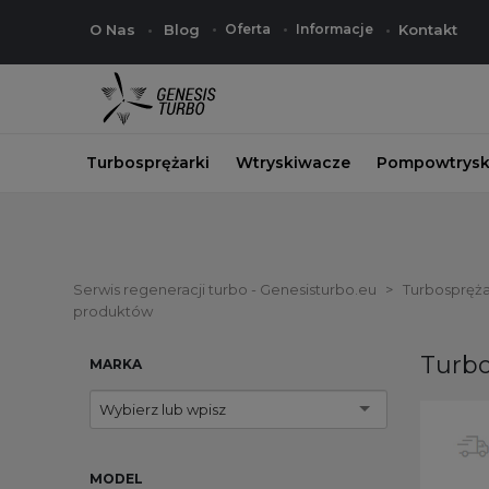
O Nas
Blog
Oferta
Informacje
Kontakt
Turbosprężarki
Wtryskiwacze
Pompowtrysk
Serwis regeneracji turbo - Genesisturbo.eu
Turbospręża
produktów
Turbo
MARKA
Wybierz lub wpisz
MODEL