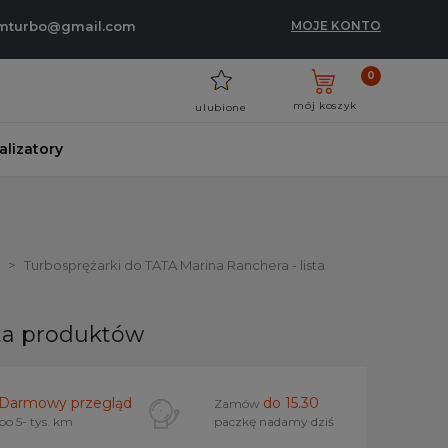
umturbo@gmail.com
MOJE KONTO
0
mój koszyk
ulubione
talizatory
Turbosprężarki do TATA Marina Ranchera - lista
sta produktów
Darmowy przegląd
do 15.30
Zamów
po 5- tys. km
paczkę nadamy dziś