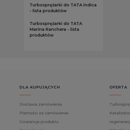
Turbosprężarki do TATA Indica
Zainstal
- lista produktów
Twój po
Turbosp
Turbosprężarki do TATA
wymagaj
Marina Ranchera - lista
produktów
Regen
Jeśli za
tańsze 
wysokie
swojego
Dlacz
DLA KUPUJĄCYCH
OFERTA
Turbospr
paliwowe
zwiększ
Dostawa zamówienia
Turbosprę
pojazdu,
Płatności za zamówienie
Katalizato
Inwes
Gwarancja produktu
regenerac