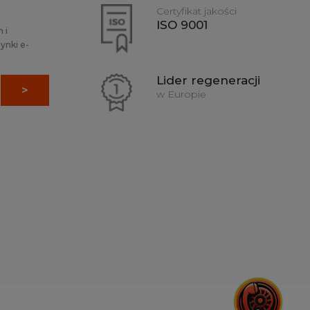
ale również efektywność paliwową, co pozwala na
Certyfikat jakości
ej dynamiczna, a codzienne użytkowanie pojazdu
ISO 9001
 i
ynki e-
Lider regeneracji
w Europie