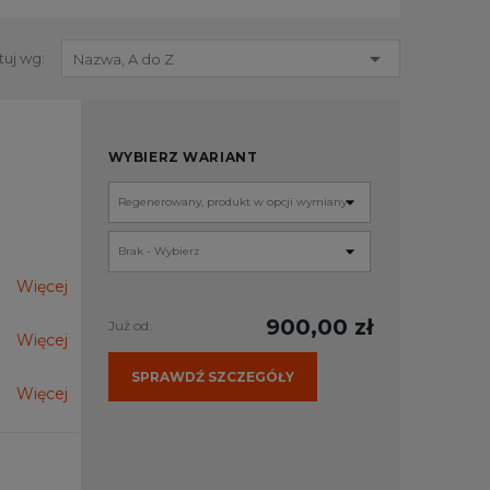

tuj wg:
Nazwa, A do Z
WYBIERZ WARIANT
Więcej
900,00 zł
Już od:
Więcej
SPRAWDŹ SZCZEGÓŁY
Więcej