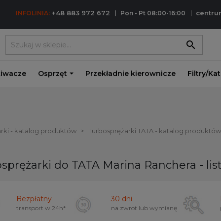
+48 883 972 672
centr
INFOLINIA:
Pon - Pt 08:00-16:00
search
iwacze
Osprzęt
Przekładnie kierownicze
Filtry/Ka
rki - katalog produktów
Turbosprężarki TATA - katalog produktów
sprężarki do TATA Marina Ranchera - li
Bezpłatny
30 dni
transport w
24h*
na zwrot lub wymianę