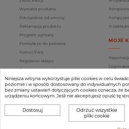
Zwrot kaucji
Wtryskiwa
Decydują
długotrw
Wymiana produktu
Pompowtry
będzie p
Odstąpienie od umowy
Pompy jed
Reklamacja produktu
Przekładn
Program wymiany
MOJE 
Formularze do pobrania
Pomoc/FAQ
Rejestracj
Regulamin sklepu
Logowanie
Polityka prywatności
Przypomni
Mapa strony
Niniejsza witryna wykorzystuje pliki cookies w celu świa
Status za
poziomie i w sposób dostosowany do indywidualnych potr
Nasz Blog
bez zmiany ustawień dotyczących cookies oznacza, że 
Słownik pojęć
urządzeniu końcowym. Jeśli nie akceptujesz opuść tę str
Zwroty
Dostosuj
Odrzuć wszystkie
pliki cookie