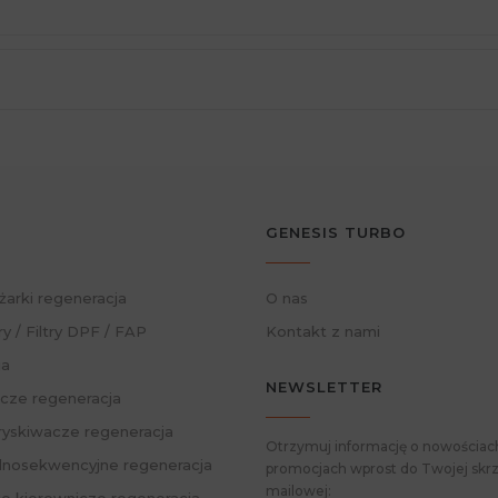
GENESIS TURBO
żarki regeneracja
O nas
ry / Filtry DPF / FAP
Kontakt z nami
ja
NEWSLETTER
cze regeneracja
skiwacze regeneracja
Otrzymuj informację o nowościach
nosekwencyjne regeneracja
promocjach wprost do Twojej skrz
mailowej: