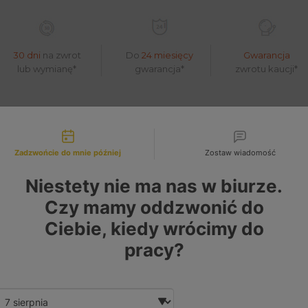
30 dni
na zwrot
Do
24 miesięcy
Gwarancja
lub wymianę*
gwarancja*
zwrotu kaucji*
liwości kontaktu
6763886 46522417 71723543 71723545 4644
Zadzwońcie do mnie później
Zostaw wiadomość
Niestety nie ma nas w biurze.
Czy mamy oddzwonić do
Ciebie, kiedy wrócimy do
pracy?
Date and time slection for sch
Wybierz datę