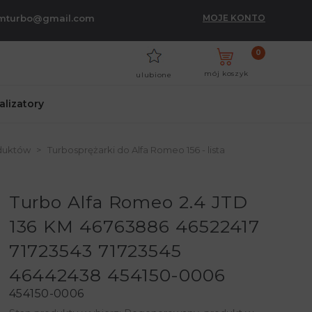
umturbo@gmail.com
MOJE KONTO
0
mój koszyk
ulubione
talizatory
oduktów
Turbosprężarki do Alfa Romeo 156 - lista
Turbo Alfa Romeo 2.4 JTD
136 KM 46763886 46522417
71723543 71723545
46442438 454150-0006
454150-0006