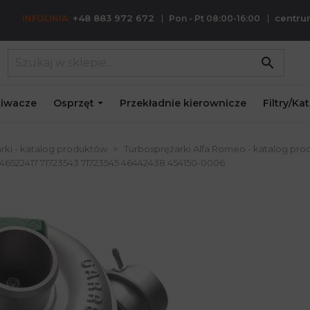
+48 883 972 672
centr
INFOLINIA:
Pon - Pt 08:00-16:00
search
iwacze
Osprzęt
Przekładnie kierownicze
Filtry/Ka
rki - katalog produktów
Turbosprężarki Alfa Romeo - katalog pr
46522417 71723543 71723545 46442438 454150-0006