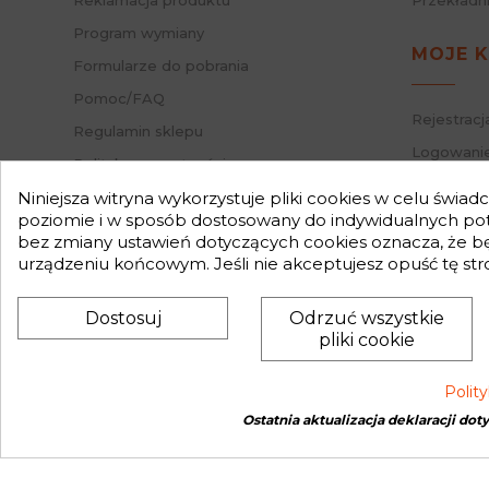
Reklamacja produktu
Przekładn
Program wymiany
MOJE 
Formularze do pobrania
Pomoc/FAQ
Rejestracj
Regulamin sklepu
Logowanie
Polityka prywatności
Przypomni
Mapa strony
Niniejsza witryna wykorzystuje pliki cookies w celu świa
Status za
poziomie i w sposób dostosowany do indywidualnych potr
Nasz Blog
bez zmiany ustawień dotyczących cookies oznacza, że 
Słownik pojęć
urządzeniu końcowym. Jeśli nie akceptujesz opuść tę str
Zwroty
Dostosuj
Odrzuć wszystkie
pliki cookie
Polit
Ostatnia aktualizacja deklaracji dot