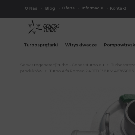
O Nas
Blog
Oferta
Informacje
Kontakt
Turbosprężarki
Wtryskiwacze
Pompowtrysk
Serwis regeneracji turbo - Genesisturbo.eu
Turbospręża
produktów
Turbo Alfa Romeo 2.4 JTD 136 KM 46763886 