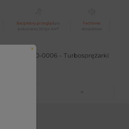
Bezpłatny przegląd
po
Fachowe
pokonaniu 50 tys. km*
doradztwo
2438 454150-0006 - Turbosprężarki
eduled call