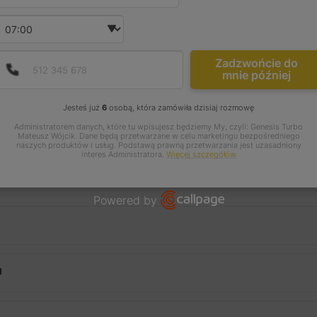
Wybierz godzinę
Podaj poprawny numer t
Numer telefonu
Zadzwońcie do
mnie później
Jesteś już
6
osobą, która zamówiła dzisiaj rozmowę
Administratorem danych, które tu wpisujesz będziemy My, czyli: Genesis Turbo
4150-5004S 454150-5006S 454150-6 454150-0002 454150-5
Mateusz Wójcik. Dane będą przetwarzane w celu marketingu bezpośredniego
naszych produktów i usług. Podstawą prawną przetwarzania jest uzasadniony
interes Administratora.
Więcej szczegółów
6442438
Powered by
Open link in new window
I