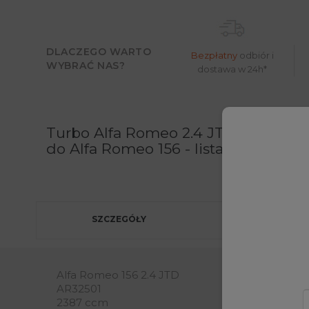
DLACZEGO WARTO
Bezpłatny
odbiór i
WYBRAĆ NAS?
dostawa w 24h*
Moż
Turbo Alfa Romeo 2.4 JTD 136 KM 4
do Alfa Romeo 156 - lista produktów
SZCZEGÓŁY
Alfa Romeo 156 2.4 JTD
AR32501
2387 ccm