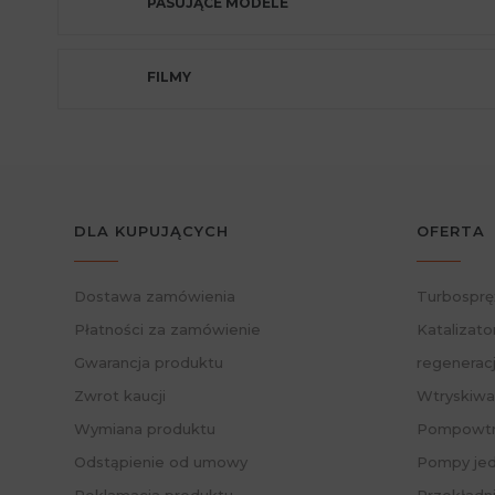
PASUJĄCE MODELE
FILMY
DLA KUPUJĄCYCH
OFERTA
Dostawa zamówienia
Turbosprę
Płatności za zamówienie
Katalizato
Gwarancja produktu
regenerac
Zwrot kaucji
Wtryskiwa
Wymiana produktu
Pompowtry
Odstąpienie od umowy
Pompy jed