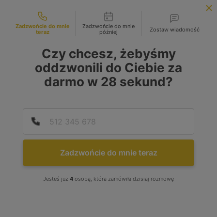
Możliwości kontaktu
INFOLINIA:
+48 883 972 672
Zadzwońcie do mnie
Zadzwońcie do mnie
Zostaw wiadomość
teraz
później
search
MENU
Czy chcesz, żebyśmy
oddzwonili do Ciebie za
darmo w
28
sekund?
MARKA
Wybierz lub wpisz
Podaj
Numer
MODEL
Zadzwońcie do mnie teraz
Wybierz lub wpisz
Jesteś już
4
osobą, która zamówiła dzisiaj rozmowę
RODZAJ PALIWA
Benzyna
(2)