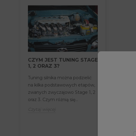
CZYM JEST TUNING STAGE
TURBOSPR
Moż
1, 2 ORAZ 3?
HYBRYDOW
JEST?
Tuning silnika można podzielić
Turbosprężar
na kilka podstawowych etapów,
dość popula
zwanych zwyczajowo Stage 1, 2
wśród osób, k
oraz 3. Czym różnią się...
zwiększyć m
Czytaj więcej
pojazdu. Czym 
Czytaj więcej