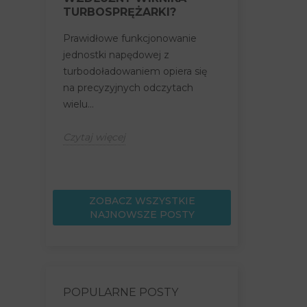
TURBOSPRĘŻARKI?
JEST MOŻL
BEZPIECZN
Prawidłowe funkcjonowanie
Turbosprężar
jednostki napędowej z
wirnikowa zw
turbodoładowaniem opiera się
silnika poprze
na precyzyjnych odczytach
dodatkowego
wielu...
komór...
Czytaj więcej
Czytaj więcej
ZOBACZ WSZYSTKIE
NAJNOWSZE POSTY
POPULARNE POSTY