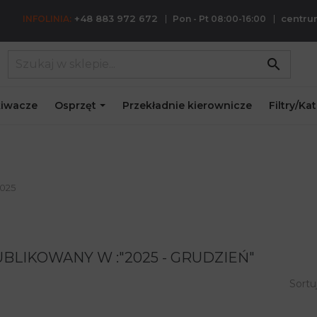
+48 883 972 672
centr
INFOLINIA:
Pon - Pt 08:00-16:00
search
iwacze
Osprzęt
Przekładnie kierownicze
Filtry/Ka
2025
BLIKOWANY W :"2025 - GRUDZIEŃ"
Sortu