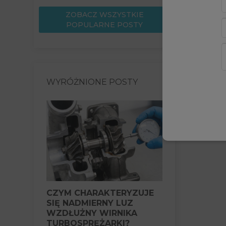
ZOBACZ WSZYSTKIE
POPULARNE POSTY
WYRÓŻNIONE POSTY
CZYM CHARAKTERYZUJE
CZY EKSP
SIĘ NADMIERNY LUZ
Z CAŁKOWI
WZDŁUŻNY WIRNIKA
NIESPRAW
TURBOSPRĘŻARKI?
JEST MOŻL