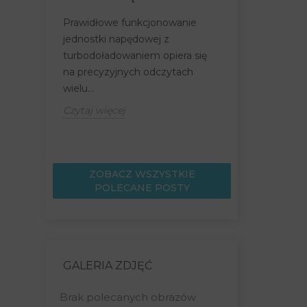
BEZPIECZN
Prawidłowe funkcjonowanie
Turbosprężar
jednostki napędowej z
wirnikowa zw
turbodoładowaniem opiera się
silnika poprze
na precyzyjnych odczytach
dodatkowego
wielu...
komór...
Czytaj więcej
Czytaj więcej
ZOBACZ WSZYSTKIE
POLECANE POSTY
GALERIA ZDJĘĆ
Brak polecanych obrazów