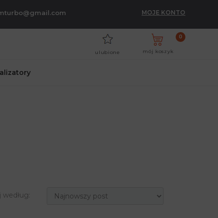
umturbo@gmail.com
MOJE KONTO
0
mój koszyk
ulubione
talizatory
j według: