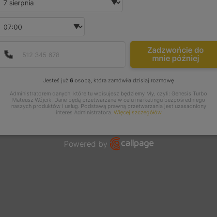
Wybierz godzinę
Podaj poprawny numer t
Numer telefonu
Zadzwońcie do
mnie później
Jesteś już
6
osobą, która zamówiła dzisiaj rozmowę
Administratorem danych, które tu wpisujesz będziemy My, czyli: Genesis Turbo
Mateusz Wójcik. Dane będą przetwarzane w celu marketingu bezpośredniego
naszych produktów i usług. Podstawą prawną przetwarzania jest uzasadniony
interes Administratora.
Więcej szczegółów
Powered by
Open link in new window
LOATACJA AUTA
PO CZYM POZNAĆ, ŻE
JA
CIE
SENSOR MAP PRZESTAŁ
WS
NĄ TURBINĄ
DZIAŁAĆ PRAWIDŁOWO?
CZ
IWA I
KO