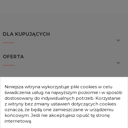
DLA KUPUJĄCYCH

OFERTA

MOJE KONTO

Niniejsza witryna wykorzystuje pliki cookies w celu
świadczenia usług na najwyższym poziomie i w sposób
dostosowany do indywidualnych potrzeb. Korzystanie
GENESIS TURBO
z witryny bez zmiany ustawień dotyczących cookies

oznacza, że będą one zamieszczane w urządzeniu
końcowym. Jeśli nie akceptujesz opuść tę stronę
internetową.
Otrzymuj informację o nowościach i promocjach wprost do Twojej
skrzynki e-mailowej: