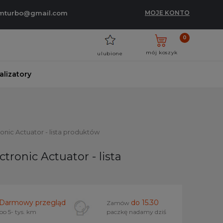
umturbo@gmail.com
MOJE KONTO
0
mój koszyk
ulubione
talizatory
nic Actuator - lista produktów
ronic Actuator - lista
Darmowy przegląd
do 15.30
Zamów
po 5- tys. km
paczkę nadamy dziś