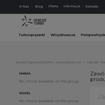
O Nas
Blog
Oferta
Informacje
Kontakt
Turbosprężarki
Wtryskiwacze
Pompowtrysk
Serwis regeneracji turbo - Genesisturbo.eu
Osprzęt - k
Zawór
MARKA
prod
No choice available on this group
MODEL
No choice available on this group