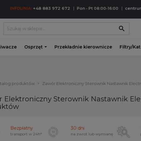
+48 883 972 672
centr
INFOLINIA:
Pon - Pt 08:00-16:00
search
iwacze
Osprzęt
Przekładnie kierownicze
Filtry/Ka
atalog produktów
Zawór Elektroniczny Sterownik Nastawnik Electro
 Elektroniczny Sterownik Nastawnik Elect
uktów
Bezpłatny
30 dni
transport w
24h*
na zwrot lub wymianę