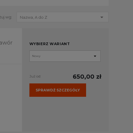

tuj wg:
Nazwa, A do Z
Zawór
WYBIERZ WARIANT
650,00 zł
Już od:
SPRAWDŹ SZCZEGÓŁY