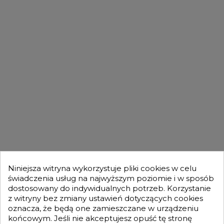

Powrót do góry
DLA KUPUJĄCYCH

OFERTA

MOJE KONTO

Niniejsza witryna wykorzystuje pliki cookies w celu
świadczenia usług na najwyższym poziomie i w sposób
dostosowany do indywidualnych potrzeb. Korzystanie
GENESIS TURBO
z witryny bez zmiany ustawień dotyczących cookies

oznacza, że będą one zamieszczane w urządzeniu
końcowym. Jeśli nie akceptujesz opuść tę stronę