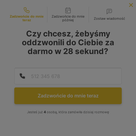
Możliwości kontaktu
INFOLINIA:
+48 883 972 672
Zadzwońcie do mnie
Zadzwońcie do mnie
Zostaw wiadomość
teraz
później
search
MENU
Czy chcesz, żebyśmy
oddzwonili do Ciebie za
darmo w
28
sekund?
MARKA
No choice available on this group
Podaj
Numer
MODEL
No choice available on this group
Zadzwońcie do mnie teraz
RODZAJ PALIWA
Jesteś już
4
osobą, która zamówiła dzisiaj rozmowę
W tej grupie nie ma możliwości wyboru