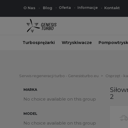
O Nas
Blog
Oferta
Informacje
Kontakt
Turbosprężarki
Wtryskiwacze
Pompowtrysk
Serwis regeneracji turbo - Genesisturbo.eu
Osprzęt - k
Siłow
MARKA
2
No choice available on this group
MODEL
No choice available on this group