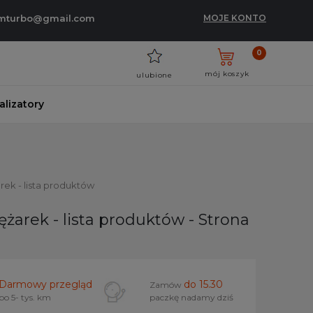
umturbo@gmail.com
MOJE KONTO
0
mój koszyk
ulubione
talizatory
rek - lista produktów
ężarek - lista produktów - Strona
Darmowy przegląd
do 15.30
Zamów
po 5- tys. km
paczkę nadamy dziś