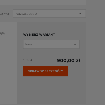

tuj wg:
Nazwa, A do Z
59
WYBIERZ WARIANT
900,00 zł
Już od:
SPRAWDŹ SZCZEGÓŁY