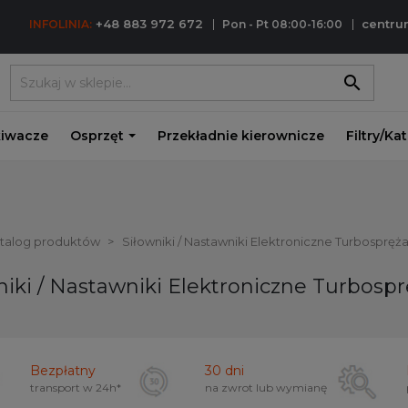
+48 883 972 672
centr
INFOLINIA:
Pon - Pt 08:00-16:00
search
iwacze
Osprzęt
Przekładnie kierownicze
Filtry/Ka
atalog produktów
Siłowniki / Nastawniki Elektroniczne Turbospręża
niki / Nastawniki Elektroniczne Turbospr
Bezpłatny
30 dni
transport w
24h*
na zwrot lub wymianę