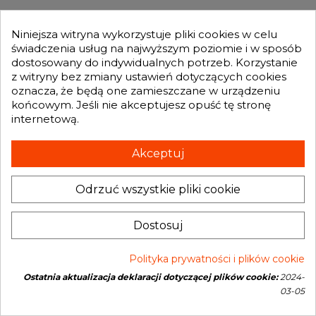
Niniejsza witryna wykorzystuje pliki cookies w celu
świadczenia usług na najwyższym poziomie i w sposób
dostosowany do indywidualnych potrzeb. Korzystanie
z witryny bez zmiany ustawień dotyczących cookies
oznacza, że będą one zamieszczane w urządzeniu
końcowym. Jeśli nie akceptujesz opuść tę stronę
internetową.
1 400,00 zł
Już od:
Akceptuj
SPRAWDŹ SZCZEGÓŁY
Odrzuć wszystkie pliki cookie
Administratorem danych, które tu wpisujesz będziemy My, czyli: Genesis
Dostosuj
Turbo Mateusz Wójcik. Dane będą przetwarzane w celu marketingu
bezpośredniego naszych produktów i usług. Podstawą prawną
przetwarzania jest uzasadniony interes Administratora.
Więcej szczegółów
Turbo BMW 530 730 X5 3.0 D 218 KM
Polityka prywatności i plików cookie
7789081 7789083 725364-0004 725364-
Ostatnia aktualizacja deklaracji dotyczącej plików cookie:
2024-
0006 725364-0018 725364-0012 725364-
03-05
Open link in new window
Powered by
0021 725364-9022S