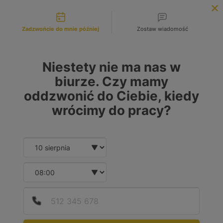
Możliwości kontaktu
INFOLINIA:
+48 883 972 672
Zadzwońcie do mnie później
Zostaw wiadomość
search
MENU
Niestety nie ma nas w
biurze. Czy mamy
oddzwonić do Ciebie, kiedy
MARKA
wrócimy do pracy?
Wybierz lub wpisz
Date and time slection for sch
Wybierz datę
MODEL
Wybierz lub wpisz
Wybierz godzinę
Podaj
Numer
RODZAJ PALIWA
Benzyna
(5)