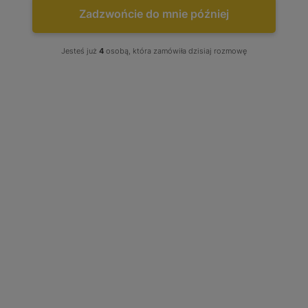
Diesel
(14)
Zadzwońcie do mnie później
Jesteś już
4
osobą, która zamówiła dzisiaj rozmowę
NAJCZĘŚCIEJ KUPOWANE
Turbo Audi A4 A6 Skoda...
Już od:
750,00 zł
TURBOSPRĘŻARKI BMW -
KATALOG PRODUKTÓW