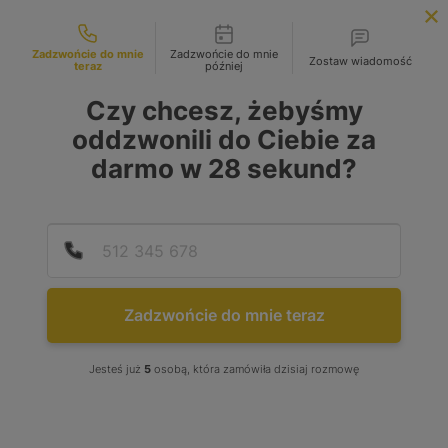
Możliwości kontaktu
INFOLINIA:
+48 883 972 672
Zadzwońcie do mnie
Zadzwońcie do mnie
Zostaw wiadomość
teraz
później
search
MENU
Czy chcesz, żebyśmy
oddzwonili do Ciebie za
darmo w
28
sekund?
MARKA
Wybierz lub wpisz
Podaj
Numer
MODEL
Zadzwońcie do mnie teraz
Wybierz lub wpisz
Jesteś już
5
osobą, która zamówiła dzisiaj rozmowę
RODZAJ PALIWA
Benzyna
(1)