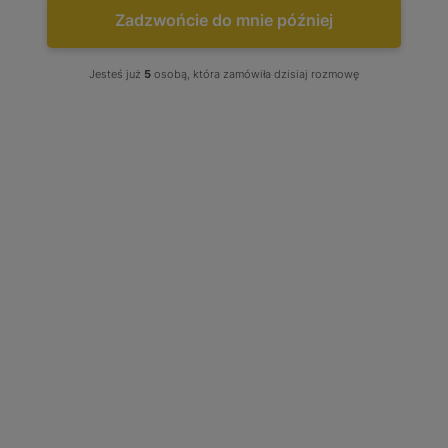
Zadzwońcie do mnie później
Jesteś już
5
osobą, która zamówiła dzisiaj rozmowę
NAJCZĘŚCIEJ KUPOWANE
Turbo Audi A4 A6 Skoda...
Już od:
750,00 zł
TURBOSPRĘŻARKI -
KATALOG PRODUKTÓW