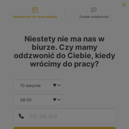
Możliwości kontaktu
INFOLINIA:
+48 883 972 672
Zadzwońcie do mnie później
Zostaw wiadomość
search
MENU
Niestety nie ma nas w
biurze. Czy mamy
oddzwonić do Ciebie, kiedy
MARKA
wrócimy do pracy?
Wybierz lub wpisz
Date and time slection for sch
Wybierz datę
MODEL
Wybierz lub wpisz
Wybierz godzinę
Podaj
Numer
RODZAJ PALIWA
Diesel
(1)