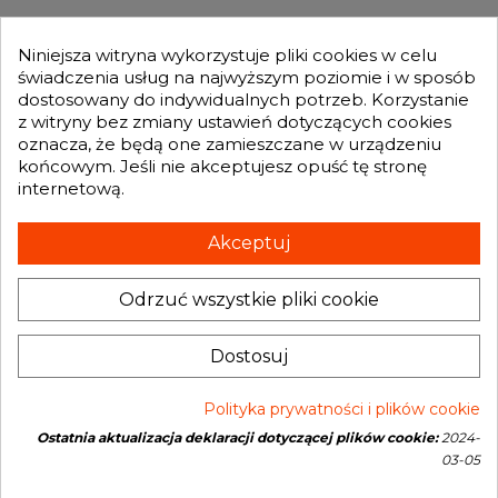
silników morskich Greaves
. Pracujemy na
MOJE KONTO
najlepszych częściach, wykorzystując nowoczesne

technologie. Dokładnie analizujemy każdy
Niniejsza witryna wykorzystuje pliki cookies w celu
przypadek, szybko usuwając przyczynę usterki.
świadczenia usług na najwyższym poziomie i w sposób
Przeprowadzamy wieloetapową
regenerację
dostosowany do indywidualnych potrzeb. Korzystanie
GENESIS TURBO
turbosprężarek
, poddając jej efekty
z witryny bez zmiany ustawień dotyczących cookies

rygorystycznym testom. Wyróżniają nas
oznacza, że będą one zamieszczane w urządzeniu
profesjonalizm ,atrakcyjne ceny i krótki czas
końcowym. Jeśli nie akceptujesz opuść tę stronę
realizacji –
naprawa turbosprężarki do silników
internetową.
Otrzymuj informację o nowościach i promocjach wprost do Twojej
Greaves
zajmuje nam zaledwie 24 godziny.
skrzynki e-mailowej:
Akceptuj
Odrzuć wszystkie pliki cookie
INFORMACJA O SKLEPIE
keyboard_arrow_down
Administratorem danych, które tu wpisujesz będziemy My, czyli: Genesis
Dostosuj
Turbo Mateusz Wójcik. Dane będą przetwarzane w celu marketingu
bezpośredniego naszych produktów i usług. Podstawą prawną
przetwarzania jest uzasadniony interes Administratora.
Więcej szczegółów
Polityka prywatności i plików cookie
Ostatnia aktualizacja deklaracji dotyczącej plików cookie:
2024-
Copyright © 2026 Genesis Turbo. All rights reserved
03-05
Open link in new window
Powered by