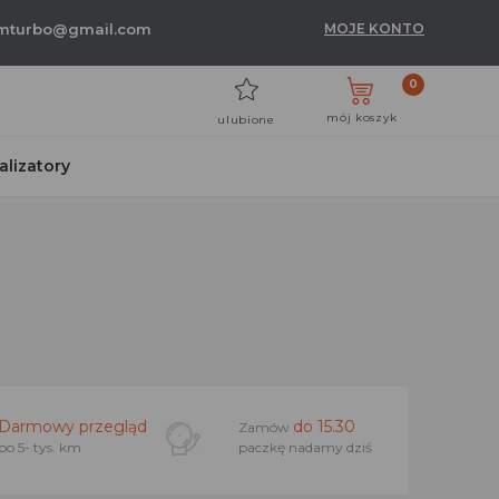
umturbo@gmail.com
MOJE KONTO
0
mój koszyk
ulubione
talizatory
Darmowy przegląd
do 15.30
Zamów
po 5- tys. km
paczkę nadamy dziś