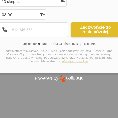
Wybierz godzinę
Podaj poprawny numer t
Numer telefonu
Zadzwońcie do
mnie później
Jesteś już
4
osobą, która zamówiła dzisiaj rozmowę
Administratorem danych, które tu wpisujesz będziemy My, czyli: Genesis Turbo
Mateusz Wójcik. Dane będą przetwarzane w celu marketingu bezpośredniego
naszych produktów i usług. Podstawą prawną przetwarzania jest uzasadniony
interes Administratora.
Więcej szczegółów
Powered by
Open link in new window