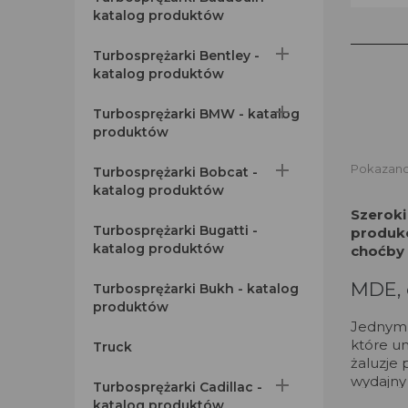
katalog produktów

Turbosprężarki Bentley -
katalog produktów

Turbosprężarki BMW - katalog
produktów

Pokazano 
Turbosprężarki Bobcat -
katalog produktów
Szeroki
Turbosprężarki Bugatti -
produkc
katalog produktów
choćby 
MDE, 
Turbosprężarki Bukh - katalog
produktów
Jednym 
które u
Truck
żaluzje
wydajny

Turbosprężarki Cadillac -
katalog produktów