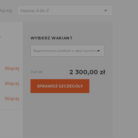

tuj wg:
Nazwa, A do Z
0
WYBIERZ WARIANT
Więcej
2 300,00 zł
Już od:
Więcej
SPRAWDŹ SZCZEGÓŁY
Więcej