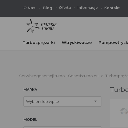
O Nas
Blog
Oferta
Informacje
Kontakt
Turbosprężarki
Wtryskiwacze
Pompowtrysk
Serwis regeneracji turbo - Genesisturbo.eu
Turbospręża
Turbo
MARKA
Wybierz lub wpisz
MODEL