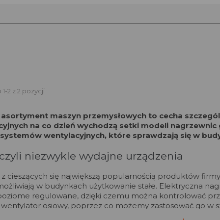
1-2 z 2 pozycji
 asortyment maszyn przemysłowych to cecha szczególna
yjnych na co dzień wychodzą setki modeli nagrzewnic 
systemów wentylacyjnych, które sprawdzają się w bud
czyli niezwykle wydajne urządzenia
z cieszących się największą popularnością produktów firm
możliwiają w budynkach użytkowanie stałe. Elektryczna na
 poziome regulowane, dzięki czemu można kontrolować prz
 wentylator osiowy, poprzez co możemy zastosować go w s