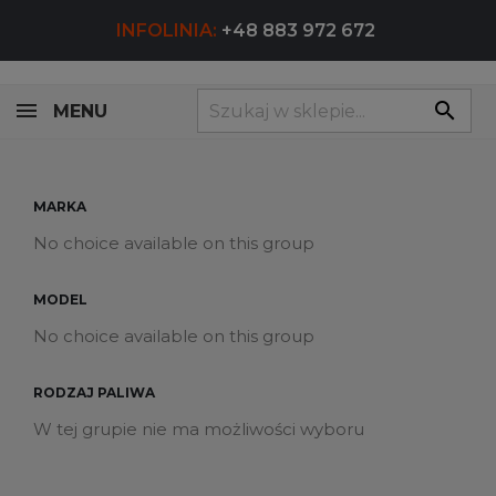
INFOLINIA:
+48 883 972 672
search
MENU
MARKA
No choice available on this group
MODEL
No choice available on this group
RODZAJ PALIWA
W tej grupie nie ma możliwości wyboru