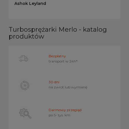
Ashok Leyland
Turbosprężarki Merlo - katalog
produktów
Bezpłatny
transport w
24h*
30 dni
na zwrot lub wymianę
Darmowy przegląd
po 5- tys. km