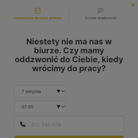
Możliwości kontaktu
INFOLINIA:
+48 883 972 672
Zadzwońcie do mnie później
Zostaw wiadomość
search
MENU
Niestety nie ma nas w
biurze. Czy mamy
oddzwonić do Ciebie, kiedy
MARKA
wrócimy do pracy?
No choice available on this group
MODEL
Date and time slection for sch
Wybierz datę
No choice available on this group
Wybierz godzinę
RODZAJ PALIWA
Podaj
Numer
W tej grupie nie ma możliwości wyboru