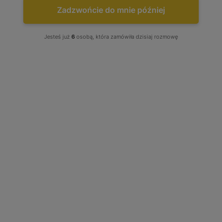
Zadzwońcie do mnie później
NAJCZĘŚCIEJ KUPOWANE
Turbo Audi A4 A6 Skoda...
Jesteś już
6
osobą, która zamówiła dzisiaj rozmowę
Już od:
750,00 zł
TURBOSPRĘŻARKI -
KATALOG PRODUKTÓW
Turbosprężarki Audi - katalog produktów
