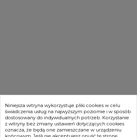

Powrót do góry
DLA KUPUJĄCYCH

OFERTA

MOJE KONTO

Niniejsza witryna wykorzystuje pliki cookies w celu
świadczenia usług na najwyższym poziomie i w sposób
dostosowany do indywidualnych potrzeb. Korzystanie
GENESIS TURBO
z witryny bez zmiany ustawień dotyczących cookies

oznacza, że będą one zamieszczane w urządzeniu
końcowym. Jeśli nie akceptujesz opuść tę stronę