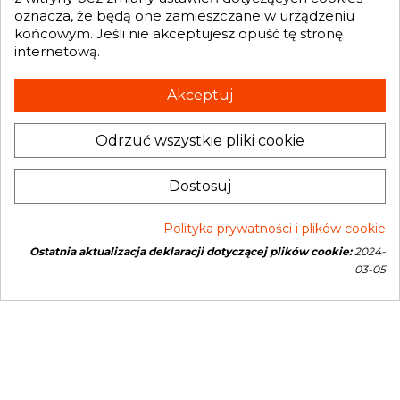

oznacza, że będą one zamieszczane w urządzeniu
końcowym. Jeśli nie akceptujesz opuść tę stronę
internetową.
Otrzymuj informację o nowościach i promocjach wprost do Twojej
skrzynki e-mailowej:
Akceptuj
Odrzuć wszystkie pliki cookie
INFORMACJA O SKLEPIE
keyboard_arrow_down
Dostosuj
Polityka prywatności i plików cookie
Ostatnia aktualizacja deklaracji dotyczącej plików cookie:
2024-
Copyright © 2026 Genesis Turbo. All rights reserved
03-05