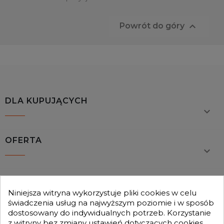

Powrót do góry
DLA KUPUJĄCYCH

OFERTA

MOJE KONTO

Niniejsza witryna wykorzystuje pliki cookies w celu
świadczenia usług na najwyższym poziomie i w sposób
dostosowany do indywidualnych potrzeb. Korzystanie
GENESIS TURBO
z witryny bez zmiany ustawień dotyczących cookies