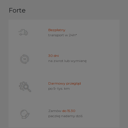
Forte
Bezpłatny
transport w
24h*
30 dni
na zwrot lub wymianę
Darmowy przegląd
po 5- tys. km
Zamów
do 15.30
paczkę nadamy dziś